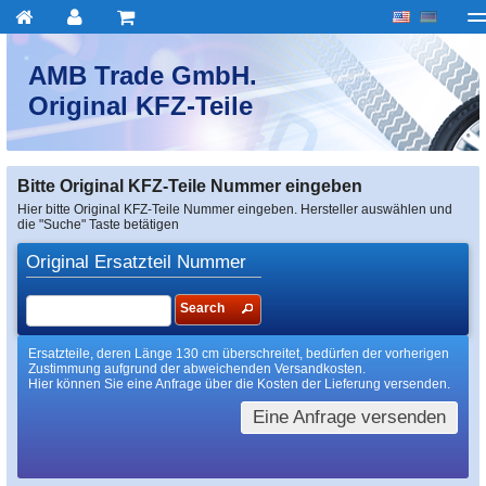
My account
zur Kasse
Über uns
Kontakt
Lieferu
AMB Trade GmbH.
Original KFZ-Teile
Bitte Original KFZ-Teile Nummer eingeben
Hier bitte Original KFZ-Teile Nummer eingeben. Hersteller auswählen und
die "Suche" Taste betätigen
Original Ersatzteil Nummer
Search
Ersatzteile, deren Länge 130 cm überschreitet, bedürfen der vorherigen
Zustimmung aufgrund der abweichenden Versandkosten.
Hier können Sie eine Anfrage über die Kosten der Lieferung versenden.
Eine Anfrage versenden