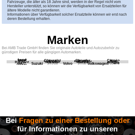
Fahrzeuge, die älter als 18 Jahre sind, werden in der Regel nicht vom
Hersteller unterstützt, so können wir die Verfügbarkeit von Ersatzteilen für
ältere Modelle nicht garantieren.
Informationen über Verfügbarkeit solcher Ersatzteile können wir erst nach
deren Bestellung erhalten.
Marken
Bei AMB Trade GmbH finden Sie originale Autoteile und Autozubehör zu
günstigen Preisen für alle gängigen Automarken.
Land
BMW
Chevrolet
Chrysler
Citroën
Fiat
Ford
Honda
Kia
Mercedes
Mitsubishi
Opel
Peugeot
Porsche
Renault
Scania
Seat
Skoda
Smart
Subaru
Rover
Suzuki
Volvo
Volkswagen
Bei
Fragen zu einer Bestellung oder
für Informationen zu unseren