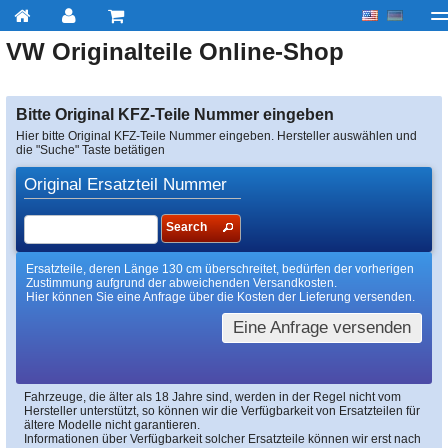
VW
Originalteile Online-Shop
My account
zur Kasse
Über uns
Kontakt
Lieferu
Bitte Original KFZ-Teile Nummer eingeben
Hier bitte Original KFZ-Teile Nummer eingeben. Hersteller auswählen und
die "Suche" Taste betätigen
Original Ersatzteil Nummer
Search
Ersatzteile, deren Länge 130 cm überschreitet, bedürfen der vorherigen
Zustimmung aufgrund der abweichenden Versandkosten.
Hier können Sie eine Anfrage über die Kosten der Lieferung versenden.
Eine Anfrage versenden
Fahrzeuge, die älter als 18 Jahre sind, werden in der Regel nicht vom
Hersteller unterstützt, so können wir die Verfügbarkeit von Ersatzteilen für
ältere Modelle nicht garantieren.
Informationen über Verfügbarkeit solcher Ersatzteile können wir erst nach