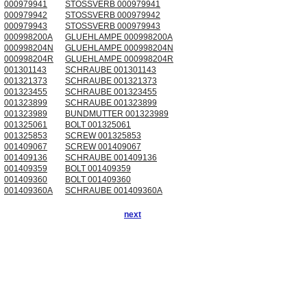
000979941
STOSSVERB 000979941
000979942
STOSSVERB 000979942
000979943
STOSSVERB 000979943
000998200A
GLUEHLAMPE 000998200A
000998204N
GLUEHLAMPE 000998204N
000998204R
GLUEHLAMPE 000998204R
001301143
SCHRAUBE 001301143
001321373
SCHRAUBE 001321373
001323455
SCHRAUBE 001323455
001323899
SCHRAUBE 001323899
001323989
BUNDMUTTER 001323989
001325061
BOLT 001325061
001325853
SCREW 001325853
001409067
SCREW 001409067
001409136
SCHRAUBE 001409136
001409359
BOLT 001409359
001409360
BOLT 001409360
001409360A
SCHRAUBE 001409360A
next