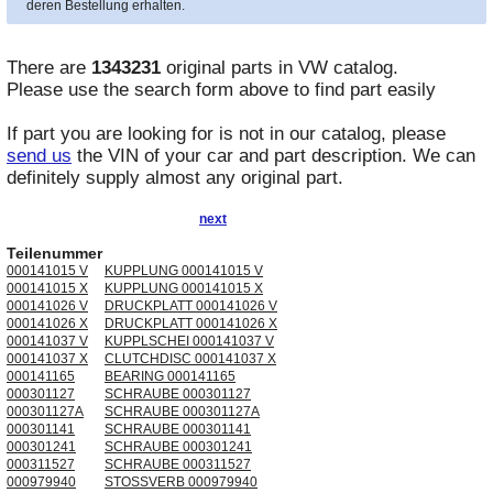
deren Bestellung erhalten.
There are
1343231
original parts in
VW
catalog.
Please use the search form above to find part easily
If part you are looking for is not in our catalog, please
send us
the VIN of your car and part description. We can
definitely supply almost any original part.
next
Teilenummer
000141015 V
KUPPLUNG 000141015 V
000141015 X
KUPPLUNG 000141015 X
000141026 V
DRUCKPLATT 000141026 V
000141026 X
DRUCKPLATT 000141026 X
000141037 V
KUPPLSCHEI 000141037 V
000141037 X
CLUTCHDISC 000141037 X
000141165
BEARING 000141165
000301127
SCHRAUBE 000301127
000301127A
SCHRAUBE 000301127A
000301141
SCHRAUBE 000301141
000301241
SCHRAUBE 000301241
000311527
SCHRAUBE 000311527
000979940
STOSSVERB 000979940