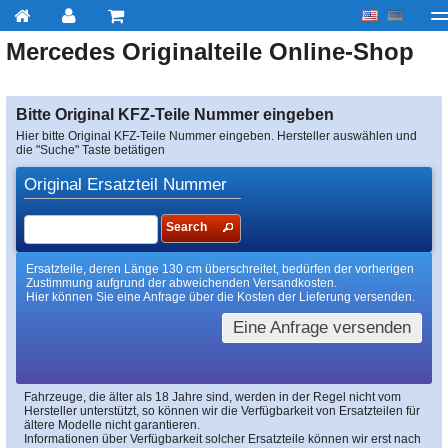
Mercedes
Originalteile Online-Shop
My account
zur Kasse
Über uns
Kontakt
Lieferu
Bitte Original KFZ-Teile Nummer eingeben
Hier bitte Original KFZ-Teile Nummer eingeben. Hersteller auswählen und
die "Suche" Taste betätigen
Original Ersatzteil Nummer
Search
Ersatzteile, deren Länge 130 cm überschreitet, bedürfen der vorherigen
Zustimmung aufgrund der abweichenden Versandkosten.
Hier können Sie eine Anfrage über die Kosten der Lieferung versenden.
Eine Anfrage versenden
Fahrzeuge, die älter als 18 Jahre sind, werden in der Regel nicht vom
Hersteller unterstützt, so können wir die Verfügbarkeit von Ersatzteilen für
ältere Modelle nicht garantieren.
Informationen über Verfügbarkeit solcher Ersatzteile können wir erst nach