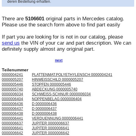
deren Bestellung erhalten.
There are
5106601
original parts in
Mercedes
catalog.
Please use the search form above to find part easily
If part you are looking for is not in our catalog, please
send us
the VIN of your car and part description. We can
definitely supply almost any original part.
next
Teilenummer
0000004241
PLATTENMAT.POLYETHYLENSCH 0000004241
0000005207
HINWEISSCHILD 0000005207
0000005446
STOPFEN 0000005446
0000005740
ABDECKUNG 0000005740
0000006034
SCHWEISS-SCHNUR 0000006034
0000006404
NOPPENBELAG 0000006404
0000006436
D 0000006436
0000006437
D 0000006437
0000006438
D 0000006438
0000006441
VERDUENNUNG 0000006441
0000006637
JUPITER 0000006637
0000006641
JUPITER 0000006641
0000006642
JUPITER 0000006642