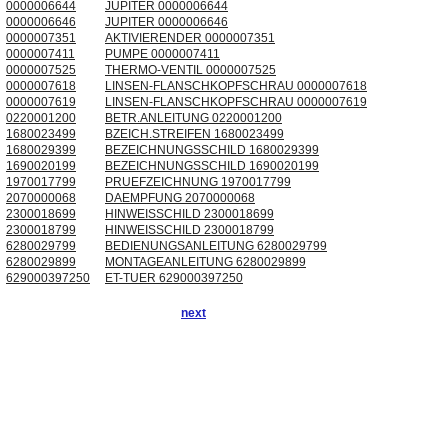
0000006644
JUPITER 0000006644
0000006646
JUPITER 0000006646
0000007351
AKTIVIERENDER 0000007351
0000007411
PUMPE 0000007411
0000007525
THERMO-VENTIL 0000007525
0000007618
LINSEN-FLANSCHKOPFSCHRAU 0000007618
0000007619
LINSEN-FLANSCHKOPFSCHRAU 0000007619
0220001200
BETR.ANLEITUNG 0220001200
1680023499
BZEICH.STREIFEN 1680023499
1680029399
BEZEICHNUNGSSCHILD 1680029399
1690020199
BEZEICHNUNGSSCHILD 1690020199
1970017799
PRUEFZEICHNUNG 1970017799
2070000068
DAEMPFUNG 2070000068
2300018699
HINWEISSCHILD 2300018699
2300018799
HINWEISSCHILD 2300018799
6280029799
BEDIENUNGSANLEITUNG 6280029799
6280029899
MONTAGEANLEITUNG 6280029899
629000397250
ET-TUER 629000397250
next