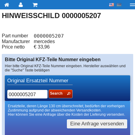
HINWEISSCHILD 0000005207
My account
zur Kasse
Über uns
Kontakt
Lieferu
Part number
0000005207
Manufacturer
mercedes
Price netto
€
33,96
Bitte Original KFZ-Teile Nummer eingeben
Hier bitte Original KFZ-Teile Nummer eingeben. Hersteller auswählen und
die "Suche" Taste betätigen
Original Ersatzteil Nummer
Search
Ersatzteile, deren Länge 130 cm überschreitet, bedürfen der vorherigen
Zustimmung aufgrund der abweichenden Versandkosten.
Hier können Sie eine Anfrage über die Kosten der Lieferung versenden.
Eine Anfrage versenden