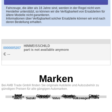
Fahrzeuge, die älter als 18 Jahre sind, werden in der Regel nicht vom
Hersteller unterstützt, so können wir die Verfügbarkeit von Ersatzteilen für
ältere Modelle nicht garantieren.
Informationen über Verfügbarkeit solcher Ersatzteile können wir erst nach
deren Bestellung erhalten.
HINWEISSCHILD
0000005207
part is not available anymore
--
Marken
Bei AMB Trade GmbH finden Sie originale Autoteile und Autozubehör zu
günstigen Preisen für alle gängigen Automarken.
Land
BMW
Chevrolet
Chrysler
Citroën
Fiat
Ford
Honda
Kia
Mercedes
Mitsubishi
Opel
Peugeot
Porsche
Renault
Scania
Seat
Skoda
Smart
Subaru
Rover
Suzuki
Volvo
Volkswagen