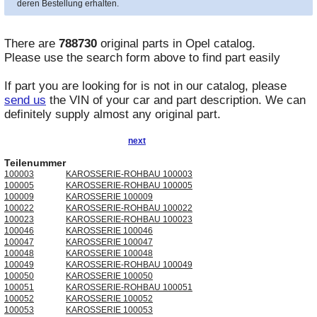
deren Bestellung erhalten.
There are
788730
original parts in
Opel
catalog.
Please use the search form above to find part easily
If part you are looking for is not in our catalog, please
send us
the VIN of your car and part description. We can
definitely supply almost any original part.
next
Teilenummer
100003
KAROSSERIE-ROHBAU 100003
100005
KAROSSERIE-ROHBAU 100005
100009
KAROSSERIE 100009
100022
KAROSSERIE-ROHBAU 100022
100023
KAROSSERIE-ROHBAU 100023
100046
KAROSSERIE 100046
100047
KAROSSERIE 100047
100048
KAROSSERIE 100048
100049
KAROSSERIE-ROHBAU 100049
100050
KAROSSERIE 100050
100051
KAROSSERIE-ROHBAU 100051
100052
KAROSSERIE 100052
100053
KAROSSERIE 100053