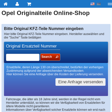
Opel
Originalteile Online-Shop
My account
zur Kasse
Über uns
Kontakt
Lieferu
Bitte Original KFZ-Teile Nummer eingeben
Hier bitte Original KFZ-Teile Nummer eingeben. Hersteller auswählen und
die "Suche" Taste betätigen
Original Ersatzteil Nummer
Search
Ersatzteile, deren Länge 130 cm überschreitet, bedürfen der vorherigen
Zustimmung aufgrund der abweichenden Versandkosten.
Hier können Sie eine Anfrage über die Kosten der Lieferung versenden.
Eine Anfrage versenden
Fahrzeuge, die älter als 18 Jahre sind, werden in der Regel nicht vom
Hersteller unterstützt, so können wir die Verfügbarkeit von Ersatzteilen für
ältere Modelle nicht garantieren.
Informationen über Verfügbarkeit solcher Ersatzteile können wir erst nach