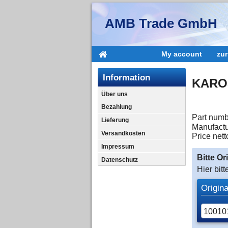
AMB Trade GmbH
My account
zu
Information
KAROS
Über uns
Bezahlung
Part numb
Lieferung
Manufactu
Versandkosten
Price nett
Impressum
Bitte O
Datenschutz
Hier bit
Origin