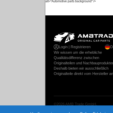
alt="Automotive parts background" />
Login | Registrieren
D
Wir wissen um die erhebliche
Qualitätsdifferenz zwischen
Originalteilen und Nachbauprodukte
Deshalb bieten wir ausschließlich
Originalteile direkt vom Hersteller a
©2026 AMB Trade GmbH.