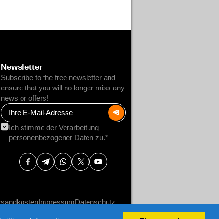
Newsletter
Subscribe to the free newsletter and
ensure that you will no longer miss any
news or offers!
Ich stimme der Verarbeitung
personenbezogener Daten zu.*
rsandkosten
Impressum
Datenschutz