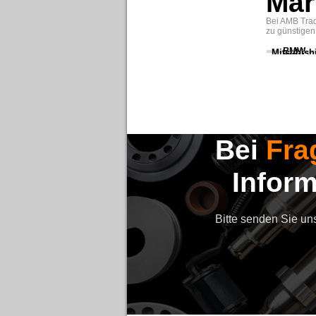
Mar
Bei AMB Trad
zu günstigen
BMW
Mitsubish
Bei
Fra
Infor
Bitte senden Sie un