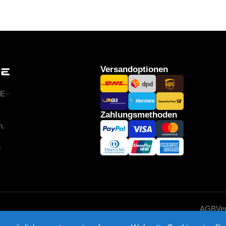
Versandoptionen
E
Zahlungsmethoden
n.
n
AGB
Ve