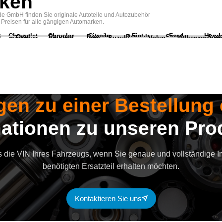
ken
e GmbH finden Sie originale Autoteile und Autozubehör
 Preisen für alle gängigen Automarken.
Chevrolet
Chrysler
Citroën
Fiat
Ford
Hond
i
Opel
Peugeot
Porsche
Renault
Scania
Seat
Suzuki
Volvo
Volkswagen
gen zu einer Bestellung
mationen zu unseren Pro
s die VIN Ihres Fahrzeugs, wenn Sie genaue und vollständige 
benötigten Ersatzteil erhalten möchten.
Kontaktieren Sie uns