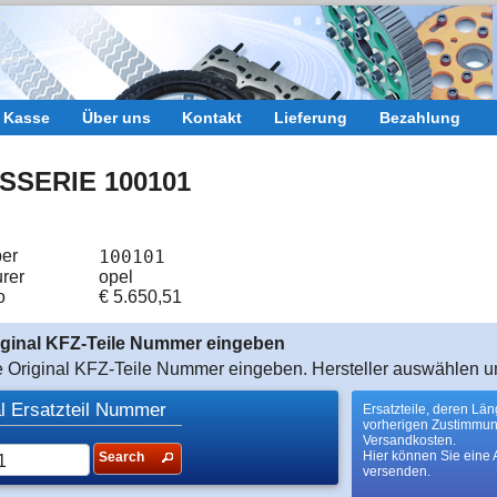
r Kasse
Über uns
Kontakt
Lieferung
Bezahlung
SERIE 100101
er
100101
rer
opel
o
€
5.650,51
riginal KFZ-Teile Nummer eingeben
te Original KFZ-Teile Nummer eingeben. Hersteller auswählen u
al Ersatzteil Nummer
Ersatzteile, deren Lä
vorherigen Zustimmu
Versandkosten.
Hier können Sie eine 
Search
versenden.