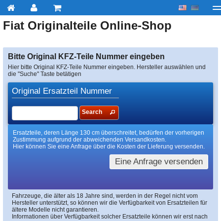
Fiat
Originalteile Online-Shop
My account
zur Kasse
Über uns
Kontakt
Lieferu
Bitte Original KFZ-Teile Nummer eingeben
Hier bitte Original KFZ-Teile Nummer eingeben. Hersteller auswählen und
die "Suche" Taste betätigen
Original Ersatzteil Nummer
Search
Ersatzteile, deren Länge 130 cm überschreitet, bedürfen der vorherigen
Zustimmung aufgrund der abweichenden Versandkosten.
Hier können Sie eine Anfrage über die Kosten der Lieferung versenden.
Eine Anfrage versenden
Fahrzeuge, die älter als 18 Jahre sind, werden in der Regel nicht vom
Hersteller unterstützt, so können wir die Verfügbarkeit von Ersatzteilen für
ältere Modelle nicht garantieren.
Informationen über Verfügbarkeit solcher Ersatzteile können wir erst nach