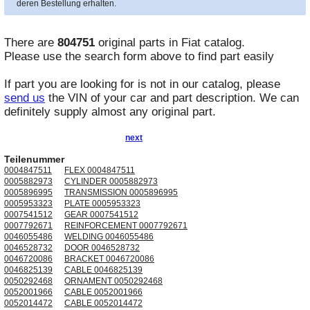
deren Bestellung erhalten.
There are
804751
original parts in
Fiat
catalog.
Please use the search form above to find part easily
If part you are looking for is not in our catalog, please
send us
the VIN of your car and part description. We can
definitely supply almost any original part.
next
Teilenummer
0004847511
FLEX 0004847511
0005882973
CYLINDER 0005882973
0005896995
TRANSMISSION 0005896995
0005953323
PLATE 0005953323
0007541512
GEAR 0007541512
0007792671
REINFORCEMENT 0007792671
0046055486
WELDING 0046055486
0046528732
DOOR 0046528732
0046720086
BRACKET 0046720086
0046825139
CABLE 0046825139
0050292468
ORNAMENT 0050292468
0052001966
CABLE 0052001966
0052014472
CABLE 0052014472