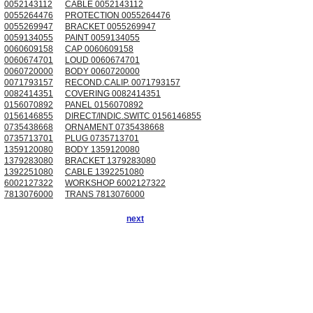
0052143112
CABLE 0052143112
0055264476
PROTECTION 0055264476
0055269947
BRACKET 0055269947
0059134055
PAINT 0059134055
0060609158
CAP 0060609158
0060674701
LOUD 0060674701
0060720000
BODY 0060720000
0071793157
RECOND.CALIP. 0071793157
0082414351
COVERING 0082414351
0156070892
PANEL 0156070892
0156146855
DIRECT/INDIC.SWITC 0156146855
0735438668
ORNAMENT 0735438668
0735713701
PLUG 0735713701
1359120080
BODY 1359120080
1379283080
BRACKET 1379283080
1392251080
CABLE 1392251080
6002127322
WORKSHOP 6002127322
7813076000
TRANS 7813076000
next