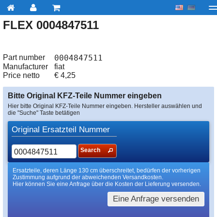
FLEX 0004847511
My account
zur Kasse
Über uns
Kontakt
Lieferu
Part number
0004847511
Manufacturer
fiat
Price netto
€
4,25
Bitte Original KFZ-Teile Nummer eingeben
Hier bitte Original KFZ-Teile Nummer eingeben. Hersteller auswählen und
die "Suche" Taste betätigen
Original Ersatzteil Nummer
Search
Ersatzteile, deren Länge 130 cm überschreitet, bedürfen der vorherigen
Zustimmung aufgrund der abweichenden Versandkosten.
Hier können Sie eine Anfrage über die Kosten der Lieferung versenden.
Eine Anfrage versenden