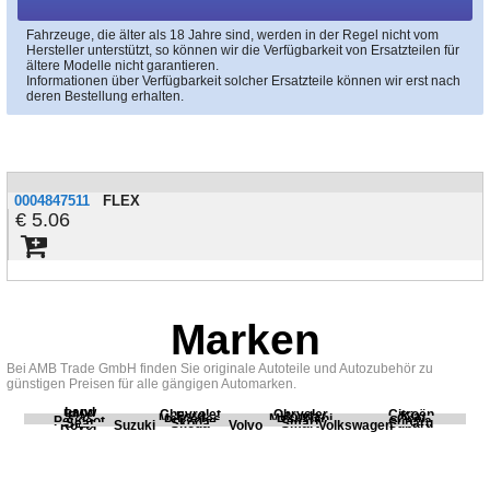
Fahrzeuge, die älter als 18 Jahre sind, werden in der Regel nicht vom
Hersteller unterstützt, so können wir die Verfügbarkeit von Ersatzteilen für
ältere Modelle nicht garantieren.
Informationen über Verfügbarkeit solcher Ersatzteile können wir erst nach
deren Bestellung erhalten.
0004847511
FLEX
5.06
Marken
Bei AMB Trade GmbH finden Sie originale Autoteile und Autozubehör zu
günstigen Preisen für alle gängigen Automarken.
Land
BMW
Chevrolet
Chrysler
Citroën
Fiat
Ford
Honda
Kia
Mercedes
Mitsubishi
Opel
Peugeot
Porsche
Renault
Scania
Seat
Skoda
Smart
Subaru
Rover
Suzuki
Volvo
Volkswagen