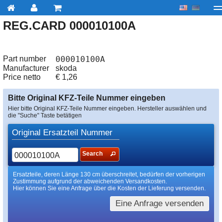
REG.CARD 000010100A
My account
zur Kasse
Über uns
Kontakt
Lieferu
Part number
000010100A
Manufacturer
skoda
Price netto
€
1,26
Bitte Original KFZ-Teile Nummer eingeben
Hier bitte Original KFZ-Teile Nummer eingeben. Hersteller auswählen und
die "Suche" Taste betätigen
Original Ersatzteil Nummer
Search
Ersatzteile, deren Länge 130 cm überschreitet, bedürfen der vorherigen
Zustimmung aufgrund der abweichenden Versandkosten.
Hier können Sie eine Anfrage über die Kosten der Lieferung versenden.
Eine Anfrage versenden