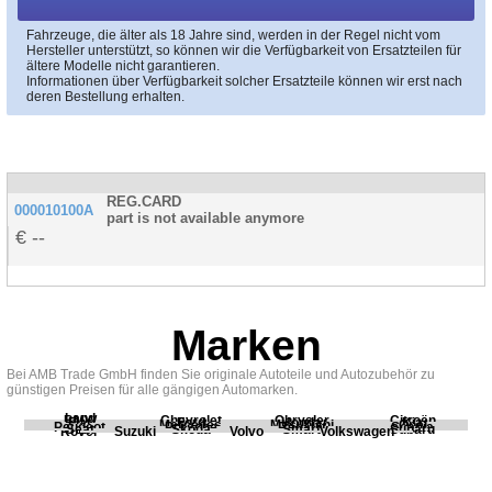
Fahrzeuge, die älter als 18 Jahre sind, werden in der Regel nicht vom
Hersteller unterstützt, so können wir die Verfügbarkeit von Ersatzteilen für
ältere Modelle nicht garantieren.
Informationen über Verfügbarkeit solcher Ersatzteile können wir erst nach
deren Bestellung erhalten.
REG.CARD
000010100A
part is not available anymore
--
Marken
Bei AMB Trade GmbH finden Sie originale Autoteile und Autozubehör zu
günstigen Preisen für alle gängigen Automarken.
Land
BMW
Chevrolet
Chrysler
Citroën
Fiat
Ford
Honda
Kia
Mercedes
Mitsubishi
Opel
Peugeot
Porsche
Renault
Scania
Seat
Skoda
Smart
Subaru
Rover
Suzuki
Volvo
Volkswagen