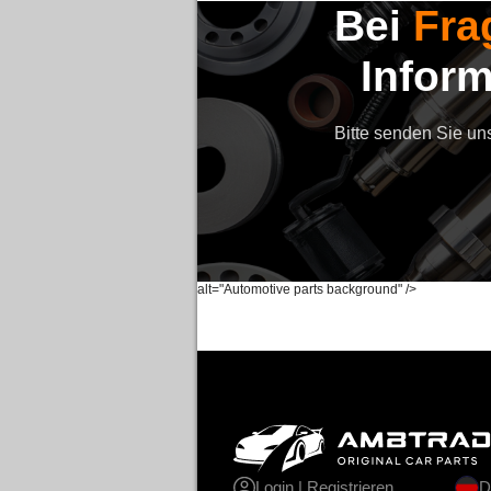
Bei
Fra
Infor
Bitte senden Sie un
alt="Automotive parts background" />
Login | Registrieren
D