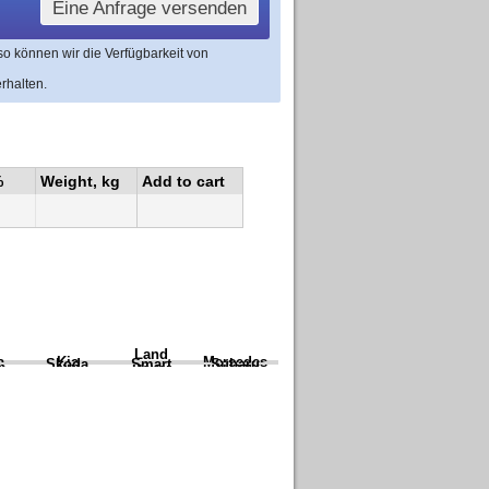
Eine Anfrage versenden
 so können wir die Verfügbarkeit von
rhalten.
%
Weight, kg
Add to cart
Land
a
Kia
Mercedes
Skoda
Smart
Subaru
Rover