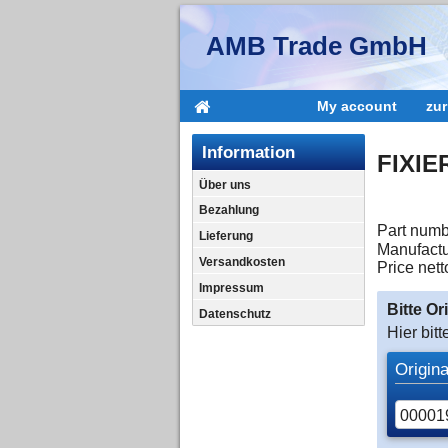
AMB Trade GmbH
My account
zu
Information
FIXIE
Über uns
Bezahlung
Part numb
Lieferung
Manufactu
Versandkosten
Price nett
Impressum
Bitte O
Datenschutz
Hier bit
Origin