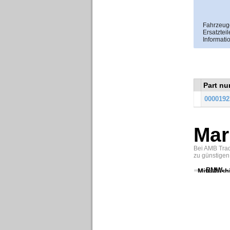
Fahrzeuge
Ersatzteil
Informati
Part n
0000192
Mar
Bei AMB Trad
zu günstigen
BMW
Mitsubish