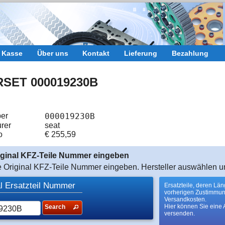
r Kasse
Über uns
Kontakt
Lieferung
Bezahlung
RSET 000019230B
er
000019230B
rer
seat
o
€
255,59
riginal KFZ-Teile Nummer eingeben
te Original KFZ-Teile Nummer eingeben. Hersteller auswählen u
al Ersatzteil Nummer
Ersatzteile, deren Lä
vorherigen Zustimmu
Versandkosten.
Hier können Sie eine 
Search
versenden.