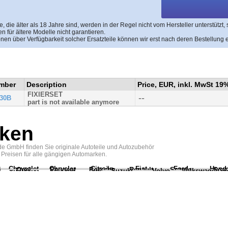
, die älter als 18 Jahre sind, werden in der Regel nicht vom Hersteller unterstützt,
en für ältere Modelle nicht garantieren.
onen über Verfügbarkeit solcher Ersatzteile können wir erst nach deren Bestellung e
umber
Description
Price, EUR, inkl. MwSt 19
FIXIERSET
--
30B
part is not available anymore
ken
e GmbH finden Sie originale Autoteile und Autozubehör
 Preisen für alle gängigen Automarken.
Chevrolet
Chrysler
Citroën
Fiat
Ford
Hond
i
Opel
Peugeot
Porsche
Renault
Scania
Seat
Suzuki
Volvo
Volkswagen