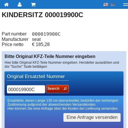
KINDERSITZ 000019900C
My account
zur Kasse
Über uns
Kontakt
Lieferu
Part number
000019900C
Manufacturer
seat
Price netto
€
185,28
Bitte Original KFZ-Teile Nummer eingeben
Hier bitte Original KFZ-Teile Nummer eingeben. Hersteller auswählen und
die "Suche" Taste betätigen
Original Ersatzteil Nummer
Search
Ersatzteile, deren Länge 130 cm überschreitet, bedürfen der vorherigen
Zustimmung aufgrund der abweichenden Versandkosten.
Hier können Sie eine Anfrage über die Kosten der Lieferung versenden.
Eine Anfrage versenden