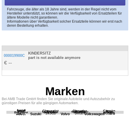
Fahrzeuge, die älter als 18 Jahre sind, werden in der Regel nicht vom
Hersteller unterstützt, so können wir die Verfügbarkeit von Ersatzteilen für
ältere Modelle nicht garantieren.
Informationen über Verfügbarkeit solcher Ersatzteile können wir erst nach
deren Bestellung erhalten.
KINDERSITZ
000019900C
part is not available anymore
--
Marken
Bei AMB Trade GmbH finden Sie originale Autoteile und Autozubehör zu
günstigen Preisen für alle gängigen Automarken.
Land
BMW
Chevrolet
Chrysler
Citroën
Fiat
Ford
Honda
Kia
Mercedes
Mitsubishi
Opel
Peugeot
Porsche
Renault
Scania
Seat
Skoda
Smart
Subaru
Rover
Suzuki
Volvo
Volkswagen