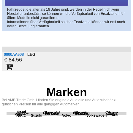
Fahrzeuge, die älter als 18 Jahre sind, werden in der Regel nicht vom
Hersteller unterstützt, so können wir die Verfügbarkeit von Ersatzteilen für
ältere Modelle nicht garantieren.
Informationen über Verfügbarkeit solcher Ersatzteile können wir erst nach
deren Bestellung erhalten.
0000AA608
LEG
84.56
Marken
Bei AMB Trade GmbH finden Sie originale Autoteile und Autozubehör zu
günstigen Preisen für alle gängigen Automarken.
Land
BMW
Chevrolet
Chrysler
Citroën
Fiat
Ford
Honda
Kia
Mercedes
Mitsubishi
Opel
Peugeot
Porsche
Renault
Scania
Seat
Skoda
Smart
Subaru
Rover
Suzuki
Volvo
Volkswagen