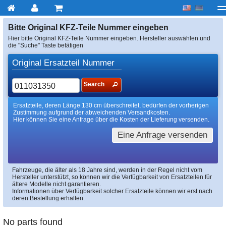
My account
zur Kasse
Über uns
Kontakt
Lieferu
Bitte Original KFZ-Teile Nummer eingeben
Hier bitte Original KFZ-Teile Nummer eingeben. Hersteller auswählen und
die "Suche" Taste betätigen
Original Ersatzteil Nummer
Search
Ersatzteile, deren Länge 130 cm überschreitet, bedürfen der vorherigen
Zustimmung aufgrund der abweichenden Versandkosten.
Hier können Sie eine Anfrage über die Kosten der Lieferung versenden.
Eine Anfrage versenden
Fahrzeuge, die älter als 18 Jahre sind, werden in der Regel nicht vom
Hersteller unterstützt, so können wir die Verfügbarkeit von Ersatzteilen für
ältere Modelle nicht garantieren.
Informationen über Verfügbarkeit solcher Ersatzteile können wir erst nach
deren Bestellung erhalten.
No parts found