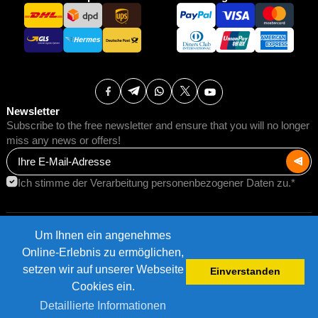
Newsletter
Subscribe to the free newsletter and ensure that you will no longer
miss any news or offers!
Ich stimme der Verarbeitung personenbezogener Daten zu.*
Um Ihnen ein angenehmes
AGB
Versandkosten
Online-Erlebnis zu ermöglichen,
Impressum
Datenschutz
setzen wir auf unserer Webseite
Einverstanden
©2026 AMB Trade GmbH.
Cookies ein.
Detaillierte Informationen