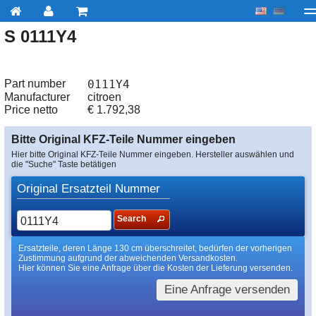
S 0111Y4
My account
zur Kasse
Über uns
Kontakt
Lieferu
Part number
0111Y4
Manufacturer
citroen
Price netto
€
1.792,38
Bitte Original KFZ-Teile Nummer eingeben
Hier bitte Original KFZ-Teile Nummer eingeben. Hersteller auswählen und
die "Suche" Taste betätigen
Original Ersatzteil Nummer
Search
Ersatzteile, deren Länge 130 cm überschreitet, bedürfen der vorherigen
Zustimmung aufgrund der abweichenden Versandkosten.
Hier können Sie eine Anfrage über die Kosten der Lieferung versenden.
Eine Anfrage versenden