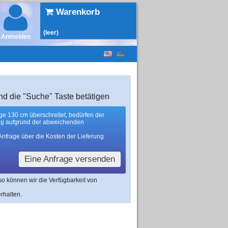
Warenkorb
(leer)
Anmelden
nd die "Suche" Taste betätigen
nge 130 cm überschreitet, bedürfen der
ng aufgrund der abweichenden
Anfrage über die Kosten der Lieferung
Eine Anfrage versenden
 so können wir die Verfügbarkeit von
rhalten.