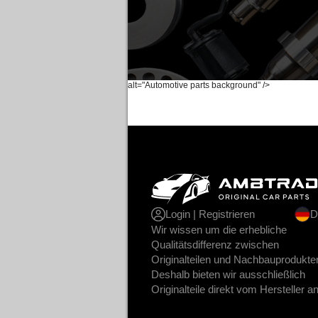
alt="Automotive parts background" />
Login | Registrieren
D
Wir wissen um die erhebliche
Qualitätsdifferenz zwischen
Originalteilen und Nachbauprodukte
Deshalb bieten wir ausschließlich
Originalteile direkt vom Hersteller a