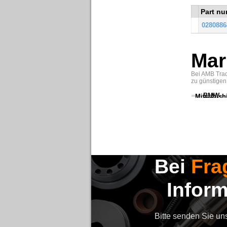
Part n
028088
Mar
Bei AMB Trad
zu günstigen
BMW
Mitsubish
Bei
Fra
Infor
Bitte senden Sie un