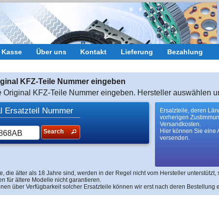
r Kasse
Über uns
Kontakt
Lieferung
Bezahlung
riginal KFZ-Teile Nummer eingeben
te Original KFZ-Teile Nummer eingeben. Hersteller auswählen u
al Ersatzteil Nummer
Ersatzteile, deren Lä
vorherigen Zustimmu
Versandkosten.
Hier können Sie eine 
Search
versenden.
, die älter als 18 Jahre sind, werden in der Regel nicht vom Hersteller unterstützt,
en für ältere Modelle nicht garantieren.
onen über Verfügbarkeit solcher Ersatzteile können wir erst nach deren Bestellung e