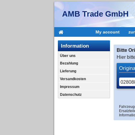
AMB Trade GmbH
My account
zu
Information
Bitte O
Über uns
Hier bit
Bezahlung
Origin
Lieferung
Versandkosten
Impressum
Datenschutz
Fahrzeuge
Ersatzteil
Informati