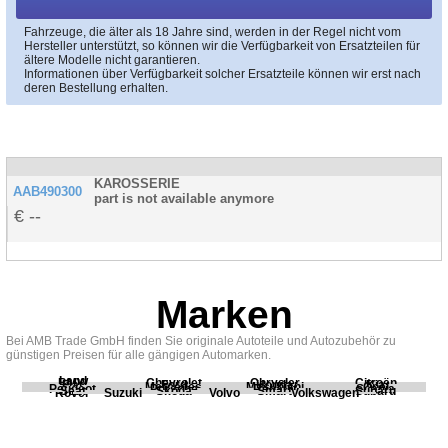
Fahrzeuge, die älter als 18 Jahre sind, werden in der Regel nicht vom
Hersteller unterstützt, so können wir die Verfügbarkeit von Ersatzteilen für
ältere Modelle nicht garantieren.
Informationen über Verfügbarkeit solcher Ersatzteile können wir erst nach
deren Bestellung erhalten.
KAROSSERIE
AAB490300
part is not available anymore
--
Marken
Bei AMB Trade GmbH finden Sie originale Autoteile und Autozubehör zu
günstigen Preisen für alle gängigen Automarken.
Land
BMW
Chevrolet
Chrysler
Citroën
Fiat
Ford
Honda
Kia
Mercedes
Mitsubishi
Opel
Peugeot
Porsche
Renault
Scania
Seat
Skoda
Smart
Subaru
Rover
Suzuki
Volvo
Volkswagen