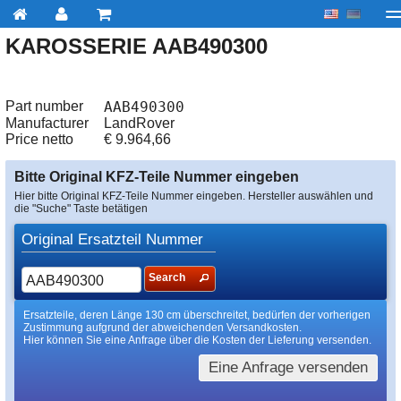
KAROSSERIE AAB490300
My account
zur Kasse
Über uns
Kontakt
Lieferu
Part number
AAB490300
Manufacturer
LandRover
Price netto
€
9.964,66
Bitte Original KFZ-Teile Nummer eingeben
Hier bitte Original KFZ-Teile Nummer eingeben. Hersteller auswählen und
die "Suche" Taste betätigen
Original Ersatzteil Nummer
Search
Ersatzteile, deren Länge 130 cm überschreitet, bedürfen der vorherigen
Zustimmung aufgrund der abweichenden Versandkosten.
Hier können Sie eine Anfrage über die Kosten der Lieferung versenden.
Eine Anfrage versenden