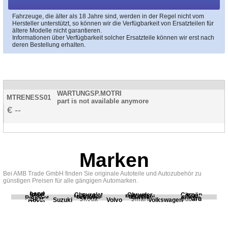
Fahrzeuge, die älter als 18 Jahre sind, werden in der Regel nicht vom
Hersteller unterstützt, so können wir die Verfügbarkeit von Ersatzteilen für
ältere Modelle nicht garantieren.
Informationen über Verfügbarkeit solcher Ersatzteile können wir erst nach
deren Bestellung erhalten.
WARTUNGSP.MOTRI
MTRENESS01
part is not available anymore
--
Marken
Bei AMB Trade GmbH finden Sie originale Autoteile und Autozubehör zu
günstigen Preisen für alle gängigen Automarken.
Land
BMW
Chevrolet
Chrysler
Citroën
Fiat
Ford
Honda
Kia
Mercedes
Mitsubishi
Opel
Peugeot
Porsche
Renault
Scania
Seat
Skoda
Smart
Subaru
Rover
Suzuki
Volvo
Volkswagen