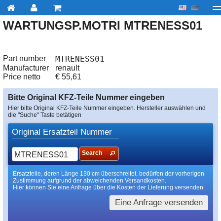
WARTUNGSP.MOTRI MTRENESS01
My account
zur Kasse
Über uns
Kontakt
Lieferu
Part number
MTRENESS01
Manufacturer
renault
Price netto
€
55,61
Bitte Original KFZ-Teile Nummer eingeben
Hier bitte Original KFZ-Teile Nummer eingeben. Hersteller auswählen und
die "Suche" Taste betätigen
Original Ersatzteil Nummer
Search
Ersatzteile, deren Länge 130 cm überschreitet, bedürfen der vorherigen
Zustimmung aufgrund der abweichenden Versandkosten.
Hier können Sie eine Anfrage über die Kosten der Lieferung versenden.
Eine Anfrage versenden